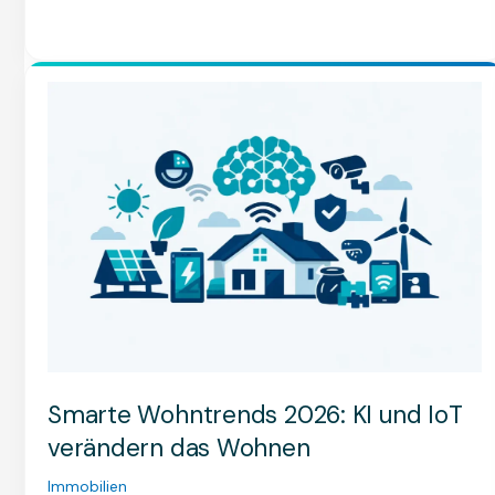
Smarte
Wohntrends
2026:
KI
und
IoT
verändern
das
Wohnen
Smarte Wohntrends 2026: KI und IoT
verändern das Wohnen
Immobilien