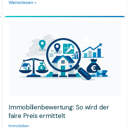
Weiterlesen »
Immobilienbewertung:
So
wird
der
faire
Preis
ermittelt
Immobilienbewertung: So wird der
faire Preis ermittelt
Immobilien