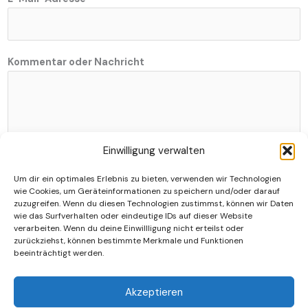
a
m
e
N
Kommentar oder Nachricht
a
m
e
N
a
Einwilligung verwalten
c
h
Um dir ein optimales Erlebnis zu bieten, verwenden wir Technologien
Absenden
r
wie Cookies, um Geräteinformationen zu speichern und/oder darauf
zuzugreifen. Wenn du diesen Technologien zustimmst, können wir Daten
i
wie das Surfverhalten oder eindeutige IDs auf dieser Website
c
verarbeiten. Wenn du deine Einwillligung nicht erteilst oder
h
zurückziehst, können bestimmte Merkmale und Funktionen
beeinträchtigt werden.
t
Datenschutzerklärung
Akzeptieren