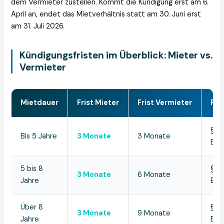
dem Vermieter zustellen. Kommt die Kündigung erst am 6.
April an, endet das Mietverhältnis statt am 30. Juni erst
am 31. Juli 2026.
Kündigungsfristen im Überblick: Mieter vs.
Vermieter
Mietdauer
Frist Mieter
Frist Vermieter
Rec
§ 57
Bis 5 Jahre
3 Monate
3 Monate
BG
5 bis 8
§ 57
3 Monate
6 Monate
Jahre
BG
Über 8
§ 57
3 Monate
9 Monate
Jahre
BG