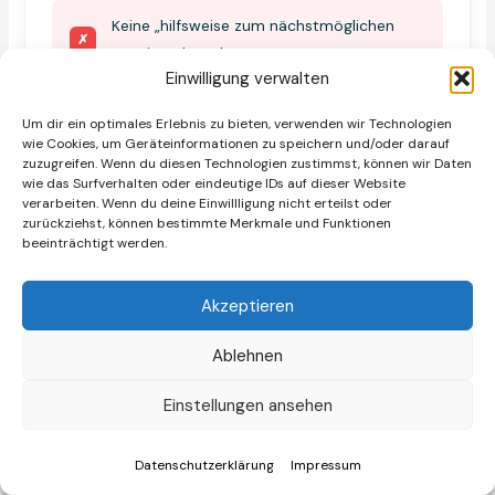
Keine „hilfsweise zum nächstmöglichen
✗
Termin“-Klausel
Einwilligung verwalten
Um dir ein optimales Erlebnis zu bieten, verwenden wir Technologien
wie Cookies, um Geräteinformationen zu speichern und/oder darauf
Häufig gestellte Fragen
zuzugreifen. Wenn du diesen Technologien zustimmst, können wir Daten
wie das Surfverhalten oder eindeutige IDs auf dieser Website
verarbeiten. Wenn du deine Einwillligung nicht erteilst oder
zurückziehst, können bestimmte Merkmale und Funktionen
Wie lange ist die Kündigungsfrist bei
beeinträchtigt werden.
▼
einem Mietvertrag?
Akzeptieren
Kann ich meinen Mietvertrag auch per E-
Ablehnen
▼
Mail kündigen?
Einstellungen ansehen
Muss ich als Mieter einen Grund für die
Datenschutzerklärung
Impressum
▼
Kündigung angeben?