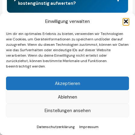
▼
kostengünstig aufwerten?
Einwilligung verwalten
Um dir ein optimales Erlebnis zu bieten, verwenden wir Technologien
🎯
Fazit
wie Cookies, um Geräteinformationen zu speichern und/oder darauf
zuzugreifen. Wenn du diesen Technologien zustimmst, können wir Daten
Der Tresen ist eines der wirkungsvollsten
wie das Surfverhalten oder eindeutige IDs auf dieser Website
verarbeiten. Wenn du deine Einwillligung nicht erteilst oder
Instrumente zur Umsatzsteigerung im stationären
zurückziehst, können bestimmte Merkmale und Funktionen
Handel – und gleichzeitig eines der am häufigsten
beeinträchtigt werden.
unterschätzten. Die Kombination aus richtiger Höhe
(90–110 cm), hochwertigen Materialien, gezielter
Akzeptieren
Beleuchtung und strategischer Produktplatzierung
verwandelt einen einfachen Tresen in einen stillen
Ablehnen
Verkäufer, der Impulskäufe fördert und die
Kundenbindung stärkt. Mit einem Budget ab 200
Einstellungen ansehen
Euro für Aufwertungen oder 500 bis 5.000 Euro für
Neuanschaffungen lässt sich in jeder Preisklasse ein
Datenschutzerklärung
Impressum
messbarer Effekt erzielen. Nachhaltigkeit, digitale