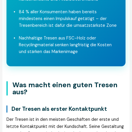
•
84 % aller Konsumenten haben bereits
mindestens einen Impulskauf getätigt – der
Tresenbereich ist dafür die umsatzstärkste Zone
•
Nachhaltige Tresen aus FSC-Holz oder
Recyclingmaterial senken langfristig die Kosten
und stärken das Markenimage
Was macht einen guten Tresen
aus?
Der Tresen als erster Kontaktpunkt
Der Tresen ist in den meisten Geschäften der erste und
letzte Kontaktpunkt mit der Kundschaft. Seine Gestaltung