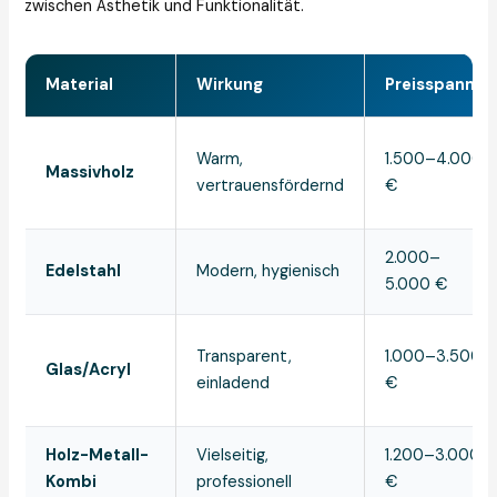
zwischen Ästhetik und Funktionalität.
Material
Wirkung
Preisspanne
Warm,
1.500–4.000
Massivholz
vertrauensfördernd
€
2.000–
Edelstahl
Modern, hygienisch
5.000 €
Transparent,
1.000–3.500
Glas/Acryl
einladend
€
Holz-Metall-
Vielseitig,
1.200–3.000
Kombi
professionell
€