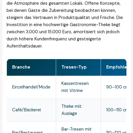
die Atmosphäre des gesamten Lokals. Offene Konzepte,
bei denen Gäste die Zubereitung beobachten können,
steigern das Vertrauen in Produktqualität und Frische. Die
Investition in eine hochwertige Gastronomie-Theke liegt
zwischen 3.000 und 15.000 Euro, amortisiert sich jedoch
durch höhere Kundenfrequenz und gesteigerte
Aufenthaltsdauer.
Branche
Tresen-Typ
Empfohlene
Kassentresen
Einzelhandel/Mode
90–100 cm
mit Vitrine
Theke mit
Café/Bäckerei
100–110 cm
Auslage
Bar-Tresen mit
Bar/Restaurant
110–120 cm