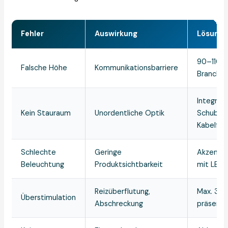
Fehler
Auswirkung
Lösung
90–110 c
Falsche Höhe
Kommunikationsbarriere
Branche
Integrier
Kein Stauraum
Unordentliche Optik
Schubla
Kabelfüh
Schlechte
Geringe
Akzentb
Beleuchtung
Produktsichtbarkeit
mit LED
Reizüberflutung,
Max. 3–
Überstimulation
Abschreckung
präsenti