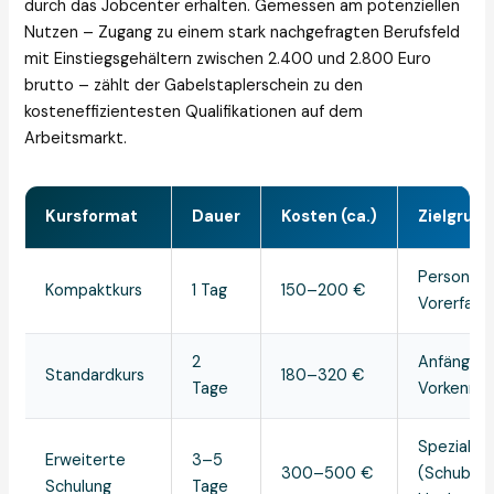
durch das Jobcenter erhalten. Gemessen am potenziellen
Nutzen – Zugang zu einem stark nachgefragten Berufsfeld
mit Einstiegsgehältern zwischen 2.400 und 2.800 Euro
brutto – zählt der Gabelstaplerschein zu den
kosteneffizientesten Qualifikationen auf dem
Arbeitsmarkt.
Kursformat
Dauer
Kosten (ca.)
Zielgrup
Personen 
Kompaktkurs
1 Tag
150–200 €
Vorerfahr
2
Anfänger 
Standardkurs
180–320 €
Tage
Vorkenntn
Spezialst
Erweiterte
3–5
300–500 €
(Schubma
Schulung
Tage