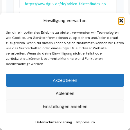
https://www.dguv.de/de/zahlen-fakten/index.jsp
DGUV – Vorläufige Unfallstatistik 2024
Einwilligung verwalten
https://www.dguv.de/de/mediencenter/pm/bilanz-
2024.jsp
Um dir ein optimales Erlebnis zu bieten, verwenden wir Technologien
wie Cookies, um Geräteinformationen zu speichern und/oder darauf
DGUV Vorschrift 68 – Flurförderzeuge
zuzugreifen. Wenn du diesen Technologien zustimmst, können wir Daten
wie das Surfverhalten oder eindeutige IDs auf dieser Website
https://publikationen.dguv.de/regelwerk/dguv-vor
verarbeiten. Wenn du deine Einwillligung nicht erteilst oder
schriften/1001/flurfoerderzeuge-dguv-vorschrift
zurückziehst, können bestimmte Merkmale und Funktionen
-68
beeinträchtigt werden.
Akzeptieren
Branchendaten & Statistiken
Ablehnen
Pallit – DGUV Unfallstatistik 2024 für
Flurfördermittel
Einstellungen ansehen
https://www.pallit.com/blogs/resource/dguv-unfa
llstatistik
Datenschutzerklärung
Impressum