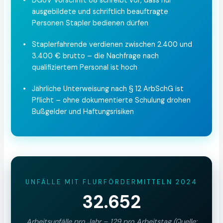
•
DGUV Vorschrift 68 schreibt vor, dass nur
ausgebildete und schriftlich beauftragte
Personen Stapler bedienen dürfen
•
Staplerfahrende verdienen zwischen 2.400 und
3.400 € brutto – die Nachfrage nach
qualifiziertem Personal ist hoch
•
Jährliche Unterweisung nach § 12 ArbSchG ist
Pflicht – ohne dokumentierte Schulung drohen
Bußgelder und Haftungsrisiken
UNFÄLLE MIT FLURFÖRDERMITTELN 2024
32.652
Arbeitsunfälle pro Jahr – 129 pro Arbeitstag (Quelle: