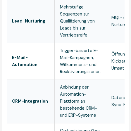
Mehrstufige
Sequenzen zur
MQL-zu-S
Lead-Nurturing
Qualifizierung von
Nurture-
Leads bis zur
Vertriebsreife
Trigger-basierte E-
Öffnungsr
E-Mail-
Mail-Kampagnen,
Klickrate,
Automation
Willkommens- und
Umsatz/M
Reaktivierungsserien
Anbindung der
Automation-
Datenqual
CRM-Integration
Plattform an
Sync-Rat
bestehende CRM-
und ERP-Systeme
Orchestrierung über