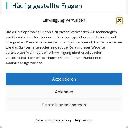
Häufig gestellte Fragen
Einwilligung verwalten
Was genau macht eine Marketing
▼
Automation Agentur?
Um dir ein optimales Erlebnis zu bieten, verwenden wir Technologien
wie Cookies, um Geräteinformationen zu speichern und/oder darauf
zuzugreifen. Wenn du diesen Technologien zustimmst, können wir Daten
wie das Surfverhalten oder eindeutige IDs auf dieser Website
Wie schnell amortisiert sich Marketing
verarbeiten. Wenn du deine Einwillligung nicht erteilst oder
▼
zurückziehst, können bestimmte Merkmale und Funktionen
Automation?
beeinträchtigt werden.
Akzeptieren
Welche Vorteile bietet eine Marketing
▼
Automation Agentur gegenüber einer
Ablehnen
Inhouse-Lösung?
Einstellungen ansehen
Welche typischen Fehler sollten bei
Datenschutzerklärung
Impressum
▼
Marketing Automation vermieden