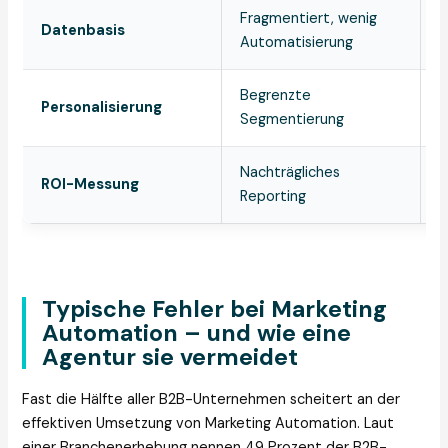
Fragmentiert, wenig
Z
Datenbasis
Automatisierung
C
Begrenzte
D
Personalisierung
Segmentierung
v
Nachträgliches
I
ROI-Messung
Reporting
D
Typische Fehler bei Marketing
Automation – und wie eine
Agentur sie vermeidet
Fast die Hälfte aller B2B-Unternehmen scheitert an der
effektiven Umsetzung von Marketing Automation. Laut
einer Branchenerhebung nennen 49 Prozent der B2B-